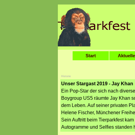
Direkt zum Seiteninhalt
Start
Aktuell
Historie
Unser Stargast 2019 - Jay Khan
Ein Pop-Star der sich nach diverse
Boygroup US5 räumte Jay Khan so z
dem Leben. Auf seiner privaten Pl
Helene Fischer, Münchener Freihei
Sein Auftritt beim Tierparkfest ka
Autogramme und Selfies standen h