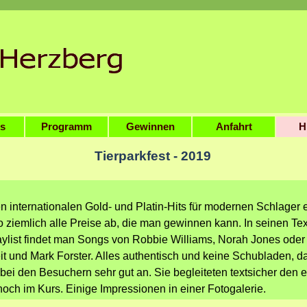
Menü überspringen
es
Programm
Gewinnen
Anfahrt
▼
H
Tierparkfest - 2019
n internationalen Gold- und Platin-Hits für modernen Schlager 
iemlich alle Preise ab, die man gewinnen kann. In seinen Tex
aylist findet man Songs von Robbie Williams, Norah Jones ode
t und Mark Forster. Alles authentisch und keine Schubladen, da
m bei den Besuchern sehr gut an. Sie begleiteten textsicher den
och im Kurs. Einige Impressionen in einer Fotogalerie.