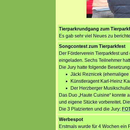
1
/
2
Tierparkrundgang zum Tierparkf
Es gab sehr viel Neues zu bericht
Songcontest zum Tierparkfest
Der Förderverein Tierparkfest un
eingeladen. Sechs Teilnehmer hat
Die Jury hatte folgende Besetzung
Jäcki Reznicek (ehemaligee B
Künstleragent Karl-Heinz Ka
Der Herzberger Musikschulle
Das Duo „Haute Cuisine“ konnte 
und eigene Stücke vorbereitet. Di
Die 3 Platzierten und die Jury:
FO
Werbespot
Erstmals wurde für 4 Wochen ein 